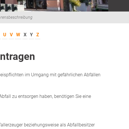
hrensbeschreibung
U
V
W
X
Y
Z
ntragen
ispflichten im Umgang mit gefährlichen Abfällen
bfall zu entsorgen haben, benötigen Sie eine
bfallerzeuger beziehungsweise als Abfallbesitzer