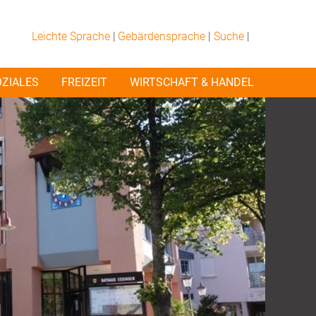
Leichte Sprache
|
Gebärdensprache
|
Suche
|
OZIALES
FREIZEIT
WIRTSCHAFT & HANDEL