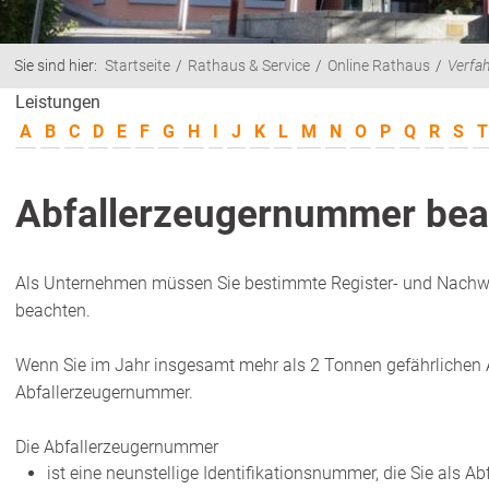
Sie sind hier:
Startseite
Rathaus & Service
Online Rathaus
Verfa
Leistungen
A
B
C
D
E
F
G
H
I
J
K
L
M
N
O
P
Q
R
S
T
Abfallerzeugernummer bea
Als Unternehmen müssen Sie bestimmte Register- und Nachwe
beachten.
Wenn Sie im Jahr insgesamt mehr als 2 Tonnen gefährlichen A
Abfallerzeugernummer.
Die Abfallerzeugernummer
ist eine neunstellige Identifikationsnummer, die Sie als A