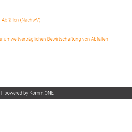
 Abfällen (NachwV):
er umweltverträglichen Bewirtschaftung von Abfällen
|
p
owered by
Komm.ONE