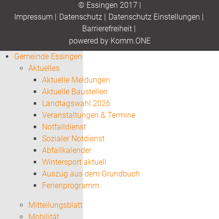
© Essingen 2017 |
Impressum
|
Datenschutz
|
Datenschutz Einstellungen
|
Barrierefreiheit
|
p
owered by
Komm.ONE
Gemeinde Essingen
Aktuelles
Aktuelle Meldungen
Aktuelle Baustellen
Landtagswahl 2026
Veranstaltungen & Termine
Notfalldienst
Sozialer Notdienst
Abfallkalender
Wintersport aktuell
Auszug aus dem Grundbuch
Ferienprogramm
Mitteilungsblatt
Mobilität