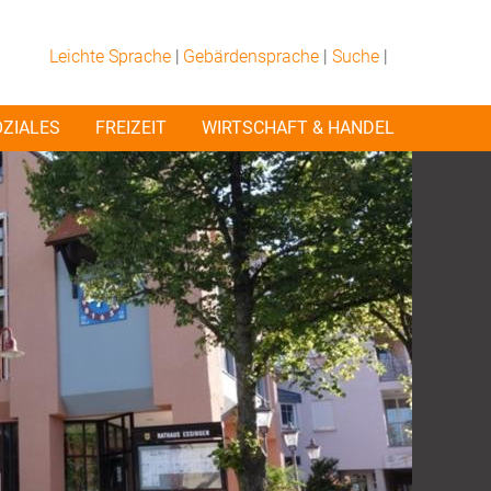
Leichte Sprache
|
Gebärdensprache
|
Suche
|
OZIALES
FREIZEIT
WIRTSCHAFT & HANDEL