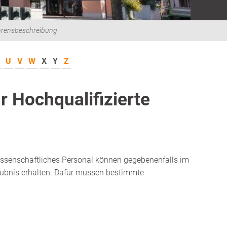
hrensbeschreibung
U
V
W
X
Y
Z
r Hochqualifizierte
ssenschaftliches Personal können gegebenenfalls i
m
aubnis erhalten. Dafür müssen bestimmte