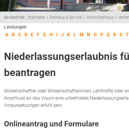
Sie sind hier:
Startseite
Rathaus & Service
Online Rathaus
Verfa
Leistungen
A
B
C
D
E
F
G
H
I
J
K
L
M
N
O
P
Q
R
S
T
Niederlassungserlaubnis fü
beantragen
Wissenschaftler oder Wissenschaftlerinnen, Lehrkräfte oder
wi
Anschluss an das Visum eine unbefristete Niederlassungserl
Voraussetzungen erfüllt sein.
Onlineantrag und Formulare