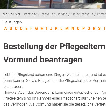
Sie sind hier:
Startseite
Rathaus & Service
Online Rathaus
Verfa
Leistungen
A
B
C
D
E
F
G
H
I
J
K
L
M
N
O
P
Q
R
S
T
Bestellung der Pflegeelter
Vormund beantragen
Lebt Ihr Pflegekind schon eine längere Zeit bei Ihnen und ist 
Dann können Sie als Pflegeeltern die Pflegschaft oder Vormu
beantragen.
Hinweis:
Auch das Jugendamt kann einen entsprechenden Antr
Pflegeeltern sind im Rahmen einer Pflegschaft nur für einen b
das Vermögen. Als Vormund haben sie die gesetzliche Vertretu