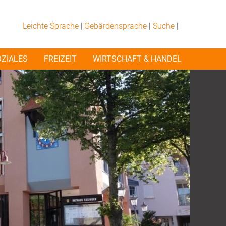
Leichte Sprache
|
Gebärdensprache
|
Suche
|
OZIALES
FREIZEIT
WIRTSCHAFT & HANDEL