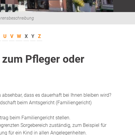
hrensbeschreibung
U
V
W
X
Y
Z
n zum Pfleger oder
es absehbar, dass es dauerhaft bei Ihnen bleiben wird?
ndschaft beim Amtsgericht (Familiengericht)
ag beim Familiengericht stellen.
egrenzten Sorgebereich zuständig, zum Beispiel für
ng für ein Kind in allen Angelegenheiten.