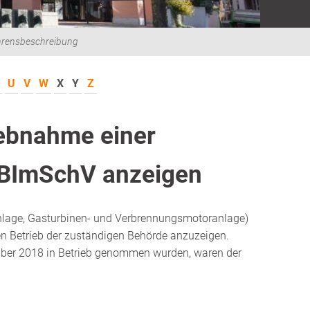
hrensbeschreibung
U
V
W
X
Y
Z
iebnahme einer
 BImSchV anzeigen
anlage, Gasturbinen- und Verbrennungsmotoranlage)
ten Betrieb der zuständigen Behörde anzuzeigen.
mber 2018 in Betrieb genommen wurden, waren der