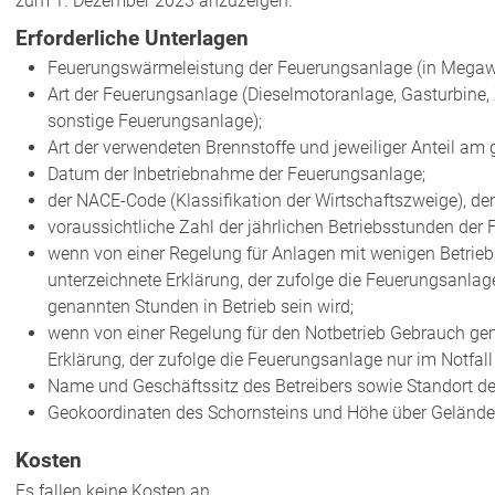
zum 1. Dezember 2023 anzuzeigen
.
Erforderliche Unterlagen
Feuerungswärmeleistung der Feuerungsanlage (in Megawa
Art der Feuerungsanlage (Dieselmotoranlage, Gasturbine,
sonstige Feuerungsanlage);
Art der verwendeten Brennstoffe und jeweiliger Anteil am
Datum der Inbetriebnahme der Feuerungsanlage;
der NACE-Code (Klassifikation der Wirtschaftszweige), dem
voraussichtliche Zahl der jährlichen Betriebsstunden der 
wenn von einer Regelung für Anlagen mit wenigen Betrie
unterzeichnete Erklärung, der zufolge die Feuerungsanlage
genannten Stunden in Betrieb sein wird;
wenn von einer Regelung für den Notbetrieb Gebrauch gem
Erklärung, der zufolge die Feuerungsanlage nur im Notfall 
Name und Geschäftssitz des Betreibers sowie Standort der
Geokoordinaten des Schornsteins und Höhe über Gelände
Kosten
Es fallen keine Kosten an.