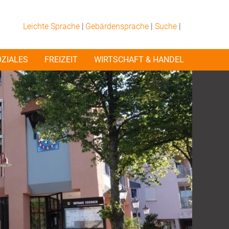
Leichte Sprache
|
Gebärdensprache
|
Suche
|
OZIALES
FREIZEIT
WIRTSCHAFT & HANDEL