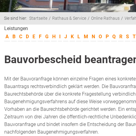
Sie sind hier:
Startseite
Rathaus & Service
Online Rathaus
Verfa
Leistungen
A
B
C
D
E
F
G
H
I
J
K
L
M
N
O
P
Q
R
S
T
Bauvorbescheid beantrage
Mit der Bauvoranfrage können einzelne Fragen eines konkrete
Bauantrags rechtsverbindlich geklärt werden. Die Bauvoranfr
Baurechtsbehörde über die konkrete Fragestellung verbindlich
Baugenehmigungsverfahrens auf diese Weise vorweggenommen
Vorhaben an die Baurechtsbehörde gerichtet werden. Ein ents
Zeitraum von drei Jahren die öffentlich-rechtliche Unbedenkli
Bauvoranfrage und bindet insofern die Entscheidung der Bau
nachfolgenden Baugenehmigungsverfahren.