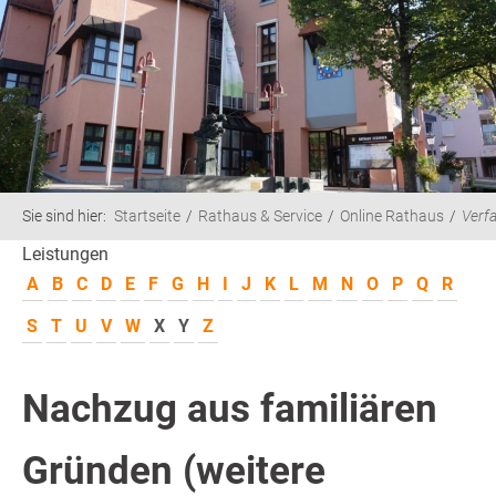
Sie sind hier:
Startseite
Rathaus & Service
Online Rathaus
Verf
Leistungen
A
B
C
D
E
F
G
H
I
J
K
L
M
N
O
P
Q
R
S
T
U
V
W
X
Y
Z
Nachzug aus familiären
Gründen (weitere