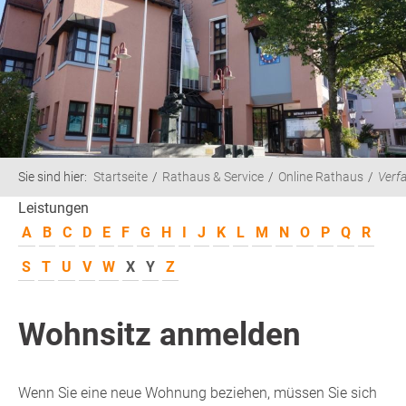
Sie sind hier:
Startseite
Rathaus & Service
Online Rathaus
Verf
Leistungen
A
B
C
D
E
F
G
H
I
J
K
L
M
N
O
P
Q
R
S
T
U
V
W
X
Y
Z
Wohnsitz anmelden
Wenn Sie eine neue Wohnung beziehen, müssen Sie sich