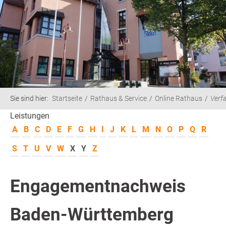
Sie sind hier:
Startseite
Rathaus & Service
Online Rathaus
Verf
Leistungen
A
B
C
D
E
F
G
H
I
J
K
L
M
N
O
P
Q
R
S
T
U
V
W
X
Y
Z
Engagementnachweis
Baden-Württemberg