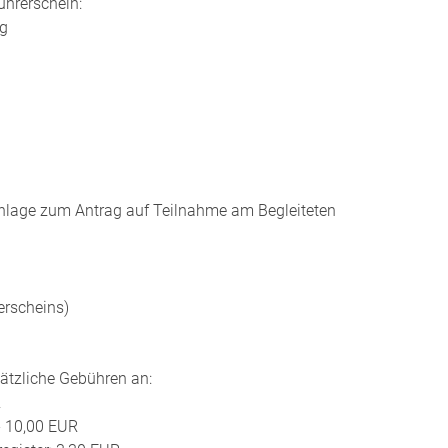
ührerschein:
ag
Anlage zum Antrag auf Teilnahme am Begleiteten
erscheins)
sätzliche Gebühren an:
R
 - 10,00 EUR