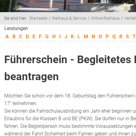
Sie sind hier:
Startseite
Rathaus & Service
Online Rathaus
Verfa
Leistungen
A
B
C
D
E
F
G
H
I
J
K
L
M
N
O
P
Q
R
S
T
Führerschein - Begleitetes
beantragen
Möchten Sie schon vor dem 18. Geburtstag den Führerschein
17" teilnehmen.
Sie können die Fahrschulausbildung ein Jahr eher beginnen un
Erlaubnis für die Klassen B und BE (PKW). Sie dürfen nur in 
fahren. Die Begleitperson muss bestimmte Voraussetzungen e
während der Fahrt Sicherheit beim Fahren geben und ihnen zur