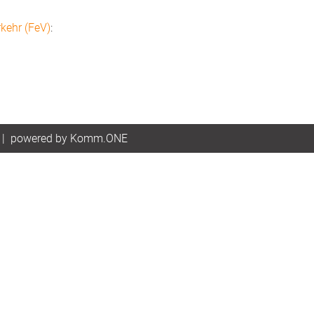
kehr (FeV)
:
|
p
owered by
Komm.ONE