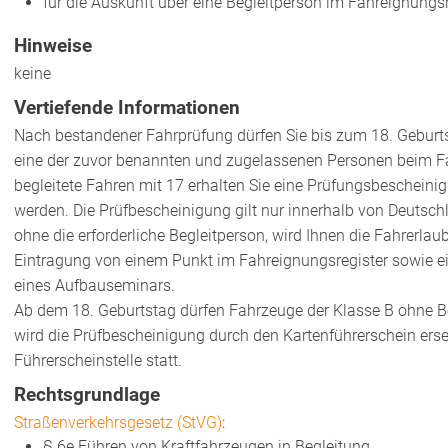
für die Auskunft über eine Begleitperson im Fahreignungsr
Hinweise
keine
Vertiefende Informationen
Nach bestandener Fahrprüfung dürfen Sie bis zum 18. Geburts
eine der zuvor benannten und zugelassenen Personen beim Fa
begleitete Fahren mit 17 erhalten Sie eine Prüfungsbescheini
werden. Die Prüfbescheinigung gilt nur innerhalb von Deutsch
ohne die erforderliche Begleitperson, wird Ihnen die Fahrerla
Eintragung von einem Punkt im Fahreignungsregister sowie e
eines Aufbauseminars.
Ab dem 18. Geburtstag dürfen Fahrzeuge der Klasse B ohne B
wird die Prüfbescheinigung durch den Kartenführerschein erset
Führerscheinstelle statt.
Rechtsgrundlage
Straßenverkehrsgesetz (StVG)
:
§ 6e Führen von Kraftfahrzeugen in Begleitung