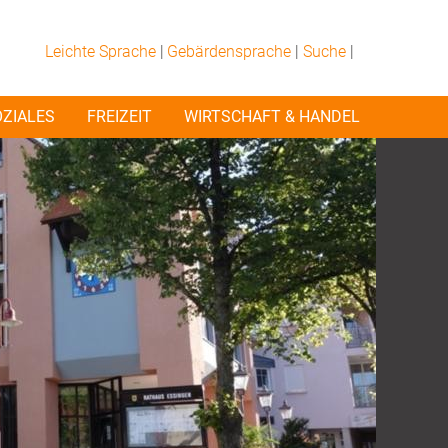
Leichte Sprache
|
Gebärdensprache
|
Suche
|
OZIALES
FREIZEIT
WIRTSCHAFT & HANDEL