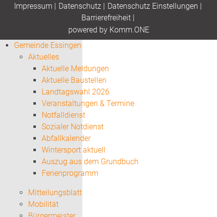
Impressum
|
Datenschutz
|
Datenschutz Einstellungen
|
Barrierefreiheit
|
p
owered by
Komm.ONE
Gemeinde Essingen
Aktuelles
Aktuelle Meldungen
Aktuelle Baustellen
Landtagswahl 2026
Veranstaltungen & Termine
Notfalldienst
Sozialer Notdienst
Abfallkalender
Wintersport aktuell
Auszug aus dem Grundbuch
Ferienprogramm
Mitteilungsblatt
Mobilität
Bürgermeister