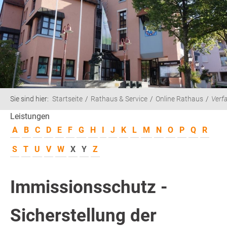
Sie sind hier:
Startseite
Rathaus & Service
Online Rathaus
Verf
Leistungen
A
B
C
D
E
F
G
H
I
J
K
L
M
N
O
P
Q
R
S
T
U
V
W
X
Y
Z
Immissionsschutz -
Sicherstellung der