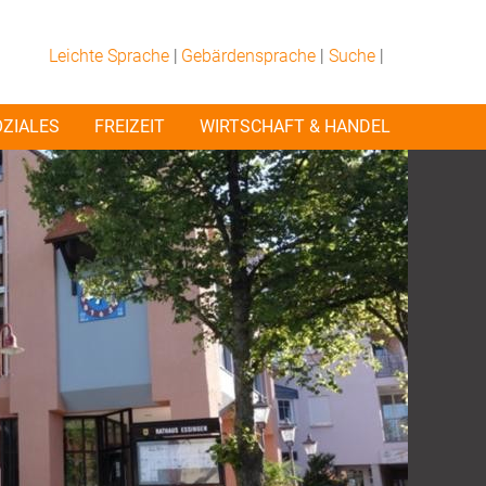
Leichte Sprache
|
Gebärdensprache
|
Suche
|
OZIALES
FREIZEIT
WIRTSCHAFT & HANDEL