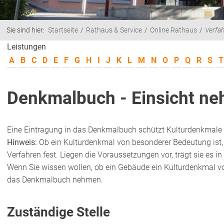
Sie sind hier:
Startseite
Rathaus & Service
Online Rathaus
Verfa
Leistungen
A
B
C
D
E
F
G
H
I
J
K
L
M
N
O
P
Q
R
S
T
Denkmalbuch - Einsicht n
Eine Eintragung in das Denkmalbuch schützt Kulturdenkmale
Hinweis:
Ob ein Kulturdenkmal von besonderer Bedeutung ist,
Verfahren fest. Liegen die Voraussetzungen vor, trägt sie es 
Wenn Sie wissen wollen, ob ein Gebäude ein Kulturdenkmal vo
das Denkmalbuch nehmen.
Zuständige Stelle