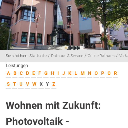
Sie sind hier:
Startseite
Rathaus & Service
Online Rathaus
Verf
Leistungen
A
B
C
D
E
F
G
H
I
J
K
L
M
N
O
P
Q
R
S
T
U
V
W
X
Y
Z
Wohnen mit Zukunft:
Photovoltaik -