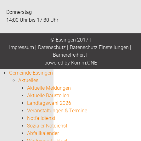
Donnerstag
14:00 Uhr bis 17:30 Uhr
© Essingen 2017 |
Impressum
|
Datenschutz
|
Datenschutz Einstellungen
|
Barrierefreiheit
|
p
owered by
Komm.ONE
Gemeinde Essingen
Aktuelles
Aktuelle Meldungen
Aktuelle Baustellen
Landtagswahl 2026
Veranstaltungen & Termine
Notfalldienst
Sozialer Notdienst
Abfallkalender
Wintersport aktuell