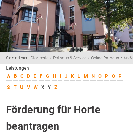
Sie sind hier:
Startseite
Rathaus & Service
Online Rathaus
Verf
Leistungen
A
B
C
D
E
F
G
H
I
J
K
L
M
N
O
P
Q
R
S
T
U
V
W
X
Y
Z
Förderung für Horte
beantragen