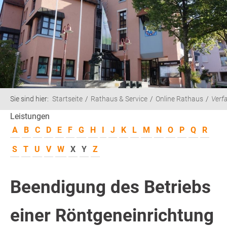
Sie sind hier:
Startseite
Rathaus & Service
Online Rathaus
Verf
Leistungen
A
B
C
D
E
F
G
H
I
J
K
L
M
N
O
P
Q
R
S
T
U
V
W
X
Y
Z
Beendigung des Betriebs
einer Röntgeneinrichtung