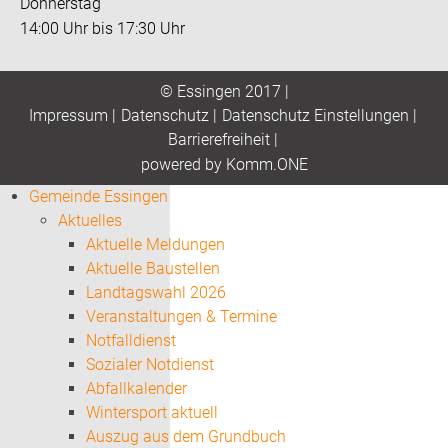
Donnerstag
14:00 Uhr bis 17:30 Uhr
© Essingen 2017 |
Impressum
|
Datenschutz
|
Datenschutz Einstellungen
|
Barrierefreiheit
|
p
owered by
Komm.ONE
Gemeinde Essingen
Aktuelles
Aktuelle Meldungen
Aktuelle Baustellen
Landtagswahl 2026
Veranstaltungen & Termine
Notfalldienst
Sozialer Notdienst
Abfallkalender
Wintersport aktuell
Auszug aus dem Grundbuch