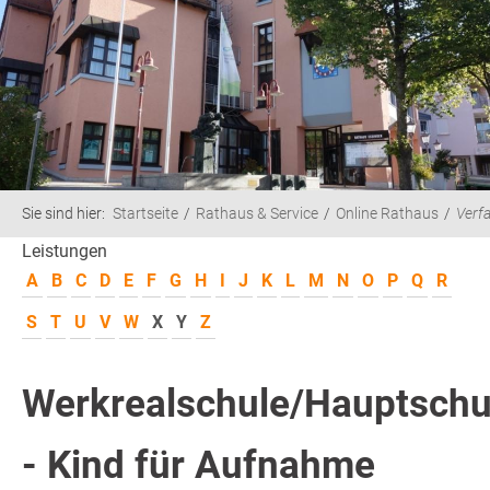
Sie sind hier:
Startseite
Rathaus & Service
Online Rathaus
Verf
Leistungen
A
B
C
D
E
F
G
H
I
J
K
L
M
N
O
P
Q
R
S
T
U
V
W
X
Y
Z
Werkrealschule/Hauptschu
- Kind für Aufnahme