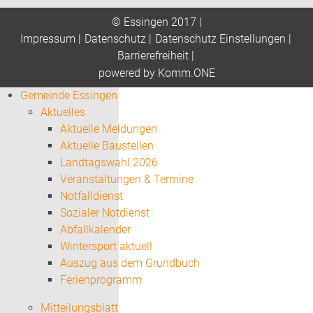
© Essingen 2017 |
Impressum
|
Datenschutz
|
Datenschutz Einstellungen
|
Barrierefreiheit
|
p
owered by
Komm.ONE
Gemeinde Essingen
Aktuelles
Aktuelle Meldungen
Aktuelle Baustellen
Landtagswahl 2026
Veranstaltungen & Termine
Notfalldienst
Sozialer Notdienst
Abfallkalender
Wintersport aktuell
Auszug aus dem Grundbuch
Ferienprogramm
Mitteilungsblatt