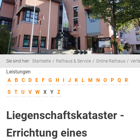
Sie sind hier:
Startseite
Rathaus & Service
Online Rathaus
Verf
Leistungen
A
B
C
D
E
F
G
H
I
J
K
L
M
N
O
P
Q
R
S
T
U
V
W
X
Y
Z
Liegenschaftskataster -
Errichtung eines