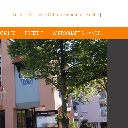
Leichte Sprache
|
Gebärdensprache
|
Suche
|
OZIALES
FREIZEIT
WIRTSCHAFT & HANDEL