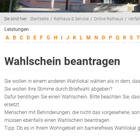
Sie sind hier:
Startseite
Rathaus & Service
Online Rathaus
Verfa
Leistungen
A
B
C
D
E
F
G
H
I
J
K
L
M
N
O
P
Q
R
S
T
Wahlschein beantragen
Sie wollen in einem anderen Wahllokal wählen als in dem, das
Sie wollen Ihre Stimme durch Briefwahl abgeben?
Dafür benötigen Sie einen Wahlschein. Bitte beachten Sie, da
ersetzt.
Menschen mit Behinderungen, die nicht das vorgesehene, sond
müssen ebenfalls einen Wahlschein beantragen.
Tipp: Ob es in Ihrem Wohngebiet ein barrierefreies Wahllokal 