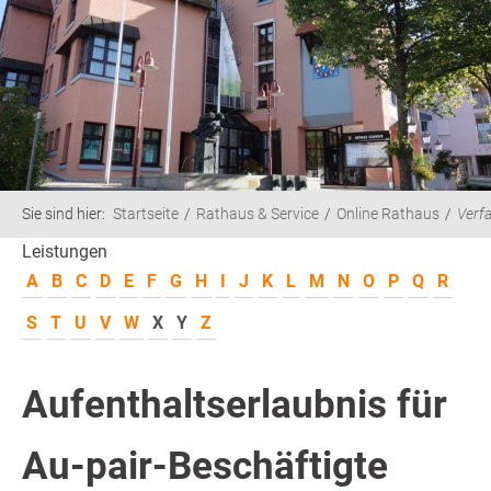
Sie sind hier:
Startseite
Rathaus & Service
Online Rathaus
Verf
Leistungen
A
B
C
D
E
F
G
H
I
J
K
L
M
N
O
P
Q
R
S
T
U
V
W
X
Y
Z
Aufenthaltserlaubnis für
Au-pair-Beschäftigte