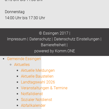
Donnerstag
14:00 Uhr bis 17:30 Uhr
© Essingen 2017 |
Impressum
|
Datenschutz
|
Datenschutz Einstellungen
|
Barrierefreiheit
|
p
owered by
Komm.ONE
Gemeinde Essingen
Aktuelles
Aktuelle Meldungen
Aktuelle Baustellen
Landtagswahl 2026
Veranstaltungen & Termine
Notfalldienst
Sozialer Notdienst
Abfallkalender