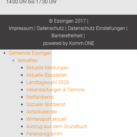
14:00 Uhr bis 17:30 Uhr
© Essingen 2017 |
Impressum
|
Datenschutz
|
Datenschutz Einstellungen
|
Barrierefreiheit
|
p
owered by
Komm.ONE
Gemeinde Essingen
Aktuelles
Aktuelle Meldungen
Aktuelle Baustellen
Landtagswahl 2026
Veranstaltungen & Termine
Notfalldienst
Sozialer Notdienst
Abfallkalender
Wintersport aktuell
Auszug aus dem Grundbuch
Ferienprogramm