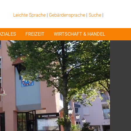
Leichte Sprache
|
Gebärdensprache
|
Suche
|
OZIALES
FREIZEIT
WIRTSCHAFT & HANDEL