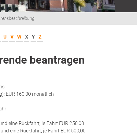
hrensbeschreibung
U
V
W
X
Y
Z
rende beantragen
ms
g): EUR 160,00 monatlich
ahr
 und eine Rückfahrt, je Fahrt EUR
250,00
 und eine Rückfahrt, je Fahrt EUR
500,00