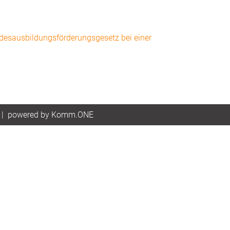
esausbildungsförderungsgesetz bei einer
|
p
owered by
Komm.ONE