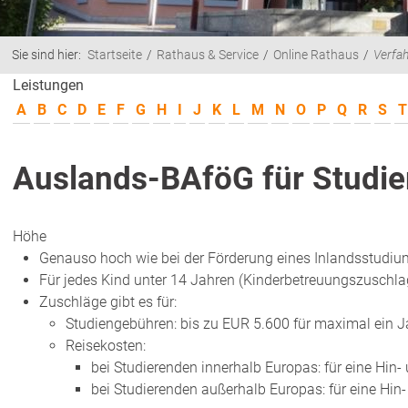
Sie sind hier:
Startseite
Rathaus & Service
Online Rathaus
Verfa
Leistungen
A
B
C
D
E
F
G
H
I
J
K
L
M
N
O
P
Q
R
S
T
Auslands-BAföG für Studie
Höhe
Genauso hoch wie bei der Förderung eines Inlandsstudiu
Für jedes Kind unter 14 Jahren (Kinderbetreuungszuschla
Zuschläge gibt es für:
Studiengebühren
: bis zu EUR
5.600 für maximal ein J
Reisekosten
:
bei Studierenden innerhalb Europas: für eine Hin-
bei Studierenden außerhalb Europas: für eine Hin-