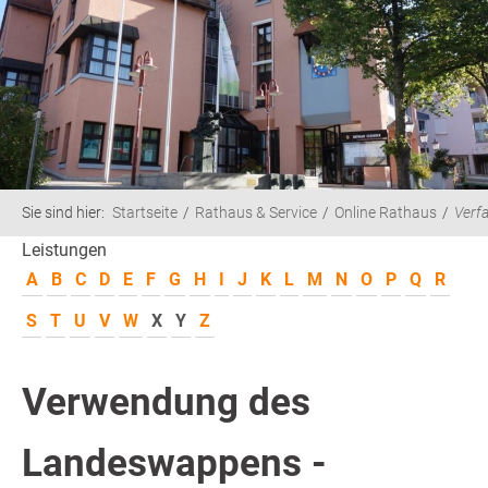
Sie sind hier:
Startseite
Rathaus & Service
Online Rathaus
Verf
Leistungen
A
B
C
D
E
F
G
H
I
J
K
L
M
N
O
P
Q
R
S
T
U
V
W
X
Y
Z
Verwendung des
Landeswappens -