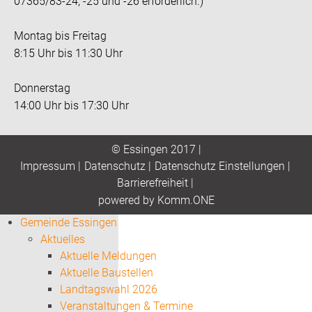
07365/83-24, -25 und -26 erforderlich.)
Montag bis Freitag
8:15 Uhr bis 11:30 Uhr
Donnerstag
14:00 Uhr bis 17:30 Uhr
© Essingen 2017 |
Impressum
|
Datenschutz
|
Datenschutz Einstellungen
|
Barrierefreiheit
|
p
owered by
Komm.ONE
Gemeinde Essingen
Aktuelles
Aktuelle Meldungen
Aktuelle Baustellen
Landtagswahl 2026
Veranstaltungen & Termine