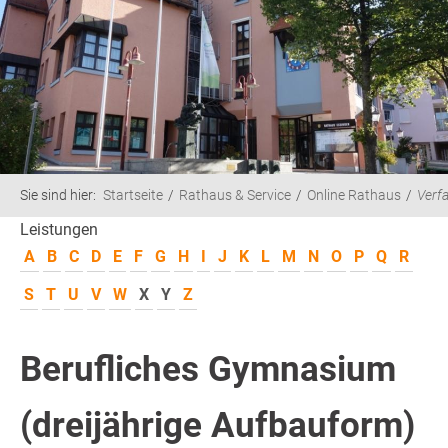
Sie sind hier:
Startseite
Rathaus & Service
Online Rathaus
Verf
Leistungen
A
B
C
D
E
F
G
H
I
J
K
L
M
N
O
P
Q
R
S
T
U
V
W
X
Y
Z
Berufliches Gymnasium
(dreijährige Aufbauform)