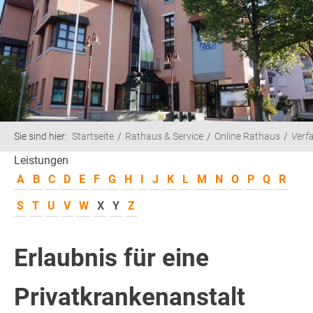
Sie sind hier:
Startseite
Rathaus & Service
Online Rathaus
Verf
Leistungen
A
B
C
D
E
F
G
H
I
J
K
L
M
N
O
P
Q
R
S
T
U
V
W
X
Y
Z
Erlaubnis für eine
Privatkrankenanstalt