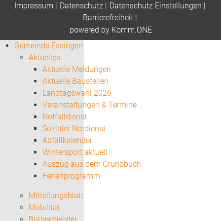
Impressum
|
Datenschutz
|
Datenschutz Einstellungen
|
Barrierefreiheit
|
p
owered by
Komm.ONE
Gemeinde Essingen
Aktuelles
Aktuelle Meldungen
Aktuelle Baustellen
Landtagswahl 2026
Veranstaltungen & Termine
Notfalldienst
Sozialer Notdienst
Abfallkalender
Wintersport aktuell
Auszug aus dem Grundbuch
Ferienprogramm
Mitteilungsblatt
Mobilität
Bürgermeister