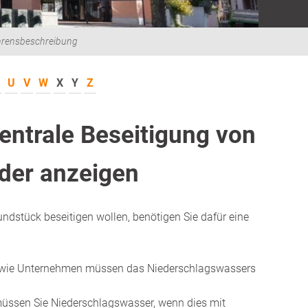
hrensbeschreibung
U
V
W
X
Y
Z
entrale Beseitigung von
der anzeigen
dstück beseitigen wollen, benötigen Sie dafür eine
owie Unternehmen müssen das Niederschlagswassers
 müssen Sie Niederschlagswasser, wenn dies mit