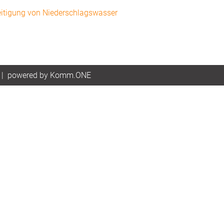
eitigung von Niederschlagswasser
|
p
owered by
Komm.ONE