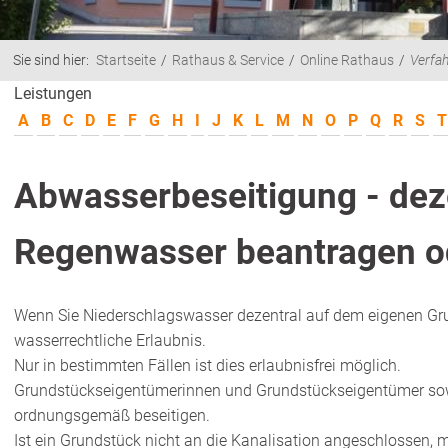
Sie sind hier:
Startseite
Rathaus & Service
Online Rathaus
Verfa
Leistungen
A
B
C
D
E
F
G
H
I
J
K
L
M
N
O
P
Q
R
S
T
Abwasserbeseitigung - dez
Regenwasser beantragen o
Wenn Sie Niederschlagswasser dezentral auf dem eigenen Grun
wasserrechtliche Erlaubnis.
Nur in bestimmten Fällen ist dies erlaubnisfrei möglich.
Grundstückseigentümerinnen und Grundstückseigentümer s
ordnungsgemäß beseitigen.
Ist ein Grundstück nicht an die Kanalisation angeschlossen,