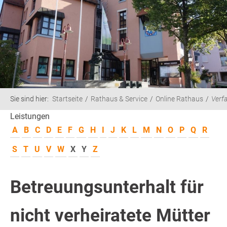
Sie sind hier:
Startseite
Rathaus & Service
Online Rathaus
Verf
Leistungen
A
B
C
D
E
F
G
H
I
J
K
L
M
N
O
P
Q
R
S
T
U
V
W
X
Y
Z
Betreuungsunterhalt für
nicht verheiratete Mütter