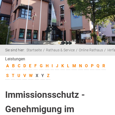
Sie sind hier:
Startseite
Rathaus & Service
Online Rathaus
Verf
Leistungen
A
B
C
D
E
F
G
H
I
J
K
L
M
N
O
P
Q
R
S
T
U
V
W
X
Y
Z
Immissionsschutz -
Genehmigung im