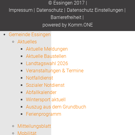
© Essingen 2017 |
Impressum
|
Datenschutz
|
Datenschutz Einstellungen
|
Barrierefreiheit
|
p
owered by
Komm.ONE
Gemeinde Essingen
Aktuelles
Aktuelle Meldungen
Aktuelle Baustellen
Landtagswahl 2026
Veranstaltungen & Termine
Notfalldienst
Sozialer Notdienst
Abfallkalender
Wintersport aktuell
Auszug aus dem Grundbuch
Ferienprogramm
Mitteilungsblatt
Mobilität