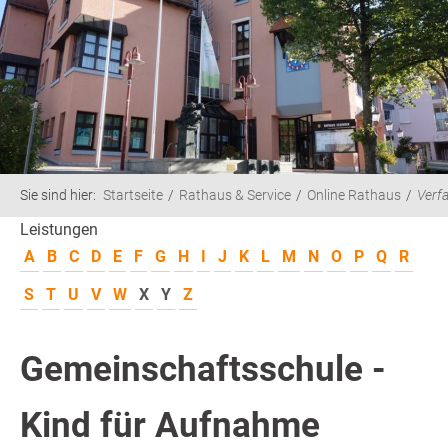
Sie sind hier:
Startseite
Rathaus & Service
Online Rathaus
Verf
Leistungen
A
B
C
D
E
F
G
H
I
J
K
L
M
N
O
P
Q
R
S
T
U
V
W
X
Y
Z
Gemeinschaftsschule -
Kind für Aufnahme