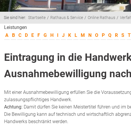
Sie sind hier:
Startseite
Rathaus & Service
Online Rathaus
Verfa
Leistungen
A
B
C
D
E
F
G
H
I
J
K
L
M
N
O
P
Q
R
S
T
Eintragung in die Handwerk
Ausnahmebewilligung nach
Mit einer Ausnahmebewilligung erfüllen Sie die Voraussetzunge
zulassungspflichtiges Handwerk.
Achtung:
Damit dürfen Sie keinen Meistertitel führen und im 
Die Bewilligung kann auf technisch und wirtschaftlich abgrenz
Handwerks beschränkt werden.