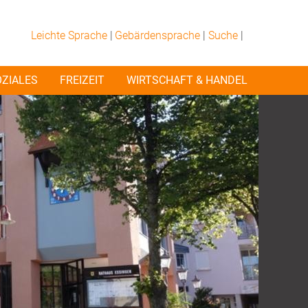
Leichte Sprache
|
Gebärdensprache
|
Suche
|
OZIALES
FREIZEIT
WIRTSCHAFT & HANDEL