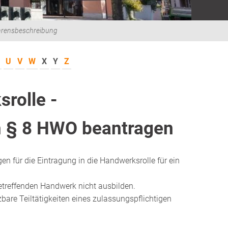
hrensbeschreibung
U
V
W
X
Y
Z
srolle -
 § 8 HWO beantragen
n für die Eintragung in die Handwerksrolle für ein
betreffenden Handwerk nicht ausbilden.
bare Teiltätigkeiten eines zulassungspflichtigen