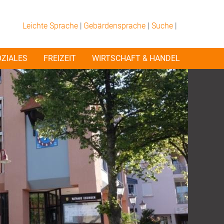
Leichte Sprache
|
Gebärdensprache
|
Suche
|
OZIALES
FREIZEIT
WIRTSCHAFT & HANDEL