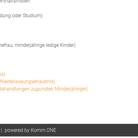
thaltsfristen:
ldung oder Studium)
frau, minderjährige ledige Kinder)
is)
 Niederlassungserlaubnis)
tshandlungen zugunsten Minderjähriger)
|
p
owered by
Komm.ONE