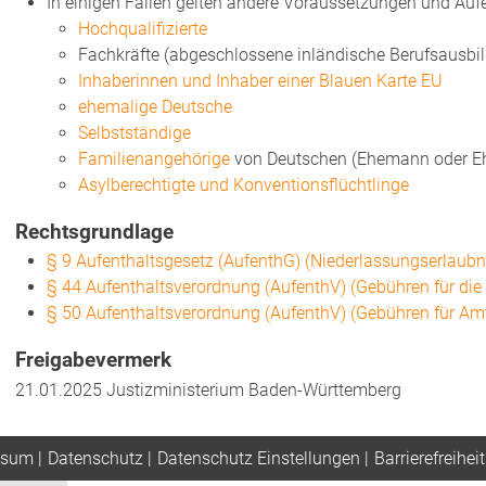
In einigen Fällen gelten andere Voraussetzungen und Aufen
Hochqualifizierte
Fachkräfte (abgeschlossene inländische Berufsausbi
Inhaberinnen und Inhaber einer Blauen Karte EU
ehemalige Deutsche
Selbstständige
Familienangehörige
von Deutschen (Ehemann oder Ehe
Asylberechtigte und Konventionsflüchtlinge
Rechtsgrundlage
§ 9 Aufenthaltsgesetz (AufenthG) (Niederlassungserlaubn
§ 44 Aufenthaltsverordnung (AufenthV) (Gebühren für die
§ 50 Aufenthaltsverordnung (AufenthV) (Gebühren für Am
Freigabevermerk
21.01.2025 Justizministerium Baden-Württemberg
ssum
|
Datenschutz
|
Datenschutz Einstellungen
|
Barrierefreiheit