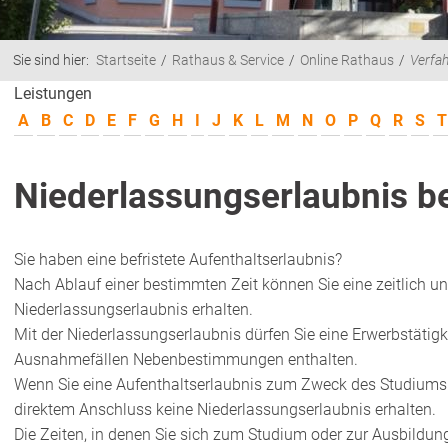
Sie sind hier:
Startseite
Rathaus & Service
Online Rathaus
Verfa
Leistungen
A
B
C
D
E
F
G
H
I
J
K
L
M
N
O
P
Q
R
S
T
Niederlassungserlaubnis b
Sie haben eine befristete Aufenthaltserlaubnis?
Nach Ablauf einer bestimmten Zeit können Sie eine zeitlich u
Niederlassungserlaubnis erhalten.
Mit der Niederlassungserlaubnis dürfen Sie eine Erwerbstätigk
Ausnahmefällen Nebenbestimmungen enthalten
.
Wenn Sie eine Aufenthaltserlaubnis zum Zweck des Studiums 
direktem Anschluss keine Niederlassungserlaubnis erhalten.
Die Zeiten, in denen Sie sich zum Studium oder zur Ausbildu