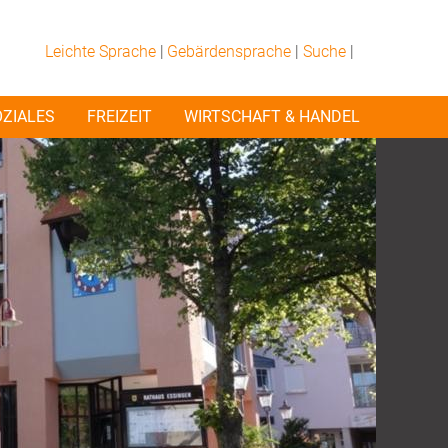
Leichte Sprache
|
Gebärdensprache
|
Suche
|
OZIALES
FREIZEIT
WIRTSCHAFT & HANDEL