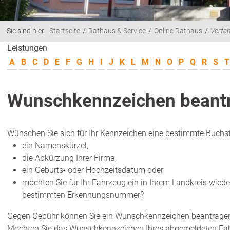
Sie sind hier:
Startseite
Rathaus & Service
Online Rathaus
Verfa
Leistungen
A
B
C
D
E
F
G
H
I
J
K
L
M
N
O
P
Q
R
S
T
Wunschkennzeichen beantr
Wünschen Sie sich für Ihr Kennzeichen eine bestimmte Buchs
ein Namenskürzel,
die Abkürzung Ihrer Firma,
ein Geburts- oder Hochzeitsdatum oder
möchten Sie für Ihr Fahrzeug ein in Ihrem Landkreis wied
bestimmten Erkennungsnummer?
Gegen Gebühr können Sie ein Wunschkennzeichen beantragen o
Möchten Sie das Wunschkennzeichen Ihres abgemeldeten Fa