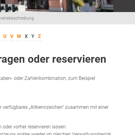
hrensbeschreibung
U
V
W
X
Y
Z
agen oder reservieren
taben- oder Zahlenkombination, zum Beispiel
er verfügbares „Altkennzeichen“ zusammen mit einer
der vorher reservieren lassen.
h
r
zeugs später wieder im gleichen Verwaltungsbezirk