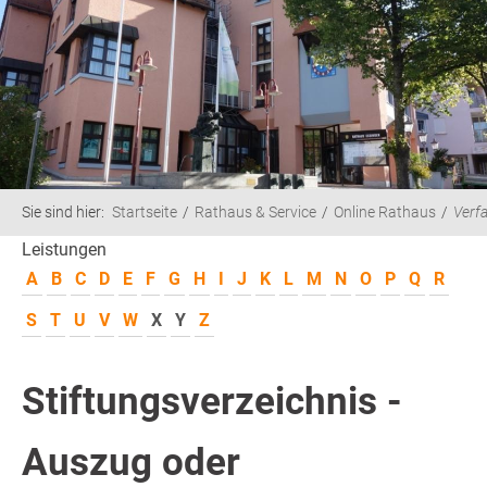
Sie sind hier:
Startseite
Rathaus & Service
Online Rathaus
Verf
Leistungen
A
B
C
D
E
F
G
H
I
J
K
L
M
N
O
P
Q
R
S
T
U
V
W
X
Y
Z
Stiftungsverzeichnis -
Auszug oder