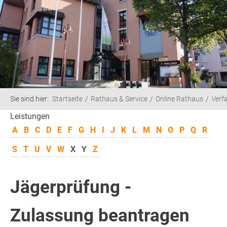
Sie sind hier:
Startseite
Rathaus & Service
Online Rathaus
Verf
Leistungen
A
B
C
D
E
F
G
H
I
J
K
L
M
N
O
P
Q
R
S
T
U
V
W
X
Y
Z
Jägerprüfung -
Zulassung beantragen