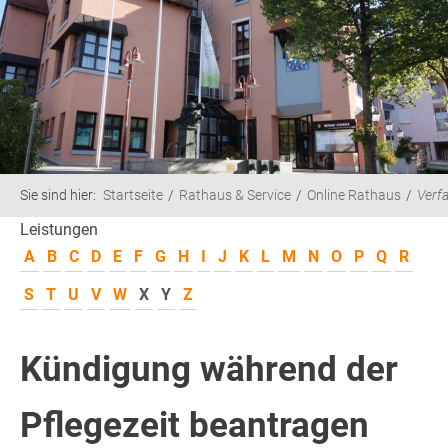
Sie sind hier:
Startseite
Rathaus & Service
Online Rathaus
Verf
Leistungen
A
B
C
D
E
F
G
H
I
J
K
L
M
N
O
P
Q
R
S
T
U
V
W
X
Y
Z
Kündigung während der
Pflegezeit beantragen