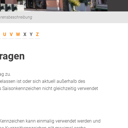
hrensbeschreibung
U
V
W
X
Y
Z
tragen
ag zu.
lassen ist oder sich aktuell außerhalb des
 Saisonkennzeichen nicht gleichzeitig verwendet
s Kennzeichen kann einmalig verwendet werden und