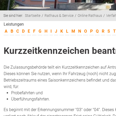
Sie sind hier:
Startseite
Rathaus & Service
Online Rathaus
Verfa
Leistungen
A
B
C
D
E
F
G
H
I
J
K
L
M
N
O
P
Q
R
S
T
Kurzzeitkennzeichen bean
Die Zulassungsbehörde teilt ein Kurzzeitkennzeichen auf Antr
Dieses können Sie nutzen, wenn Ihr Fahrzeug (noch) nicht zuge
Betriebszeitraums eines Saisonkennzeichens befindet und das
wird, für:
Probefahrten und
Überführungsfahrten.
Es beginnt mit der Erkennungsnummer "03" oder "04". Diese