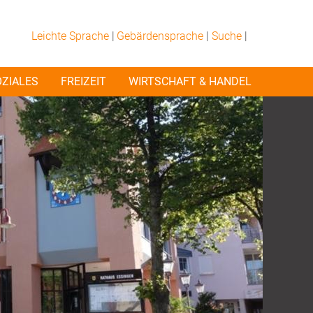
Leichte Sprache
|
Gebärdensprache
|
Suche
|
OZIALES
FREIZEIT
WIRTSCHAFT & HANDEL