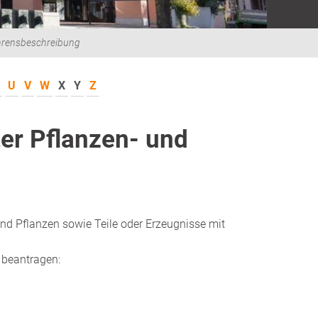
hrensbeschreibung
U
V
W
X
Y
Z
er Pflanzen- und
und Pflanzen sowie Teile oder Erzeugnisse mit
beantragen: