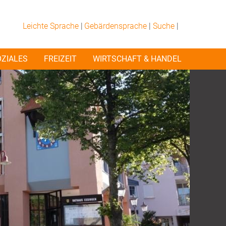
Leichte Sprache
|
Gebärdensprache
|
Suche
|
OZIALES
FREIZEIT
WIRTSCHAFT & HANDEL