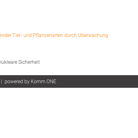
ender Tier- und Pflanzenarten durch Überwachung
ukleare Sicherheit
|
p
owered by
Komm.ONE