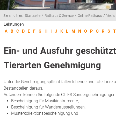
Sie sind hier:
Startseite
Rathaus & Service
Online Rathaus
Verfa
Leistungen
A
B
C
D
E
F
G
H
I
J
K
L
M
N
O
P
Q
R
S
T
Ein- und Ausfuhr geschützt
Tierarten Genehmigung
Unter die Genehmigungspflicht fallen lebende und tote Tiere 
Bestandteilen daraus.
Außerdem können Sie folgende CITES-Sondergenehmigungen 
Bescheinigung für Musikinstrumente,
Bescheinigung für Wanderausstellungen,
Musterkollektionsbescheinigung und