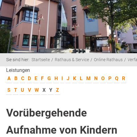
Sie sind hier:
Startseite
Rathaus & Service
Online Rathaus
Verf
Leistungen
A
B
C
D
E
F
G
H
I
J
K
L
M
N
O
P
Q
R
S
T
U
V
W
X
Y
Z
Vorübergehende
Aufnahme von Kindern