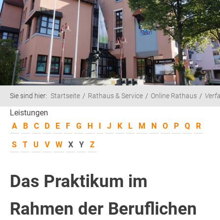
Sie sind hier:
Startseite
Rathaus & Service
Online Rathaus
Verf
Leistungen
A
B
C
D
E
F
G
H
I
J
K
L
M
N
O
P
Q
R
S
T
U
V
W
X
Y
Z
Das Praktikum im
Rahmen der Beruflichen