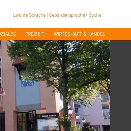
Leichte Sprache
|
Gebärdensprache
|
Suche
|
OZIALES
FREIZEIT
WIRTSCHAFT & HANDEL