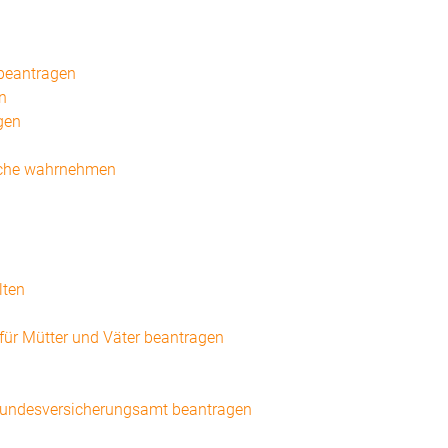
 beantragen
n
gen
iche wahrnehmen
lten
ür Mütter und Väter beantragen
m Bundesversicherungsamt beantragen