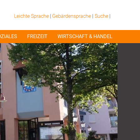
Leichte Sprache
|
Gebärdensprache
|
Suche
|
OZIALES
FREIZEIT
WIRTSCHAFT & HANDEL