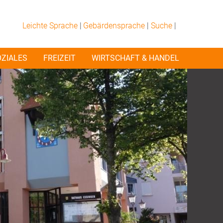
Leichte Sprache
|
Gebärdensprache
|
Suche
|
OZIALES
FREIZEIT
WIRTSCHAFT & HANDEL