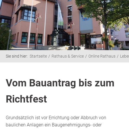
Sie sind hier:
Startseite
Rathaus & Service
Online Rathaus
Lebe
Vom Bauantrag bis zum
Richtfest
Grundsätzlich ist vor Errichtung oder Abbruch von
baulichen Anlagen ein Baugenehmigungs- oder