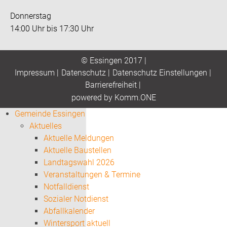
Donnerstag
14:00 Uhr bis 17:30 Uhr
© Essingen 2017 |
Impressum
|
Datenschutz
|
Datenschutz Einstellungen
|
Barrierefreiheit
|
p
owered by
Komm.ONE
Gemeinde Essingen
Aktuelles
Aktuelle Meldungen
Aktuelle Baustellen
Landtagswahl 2026
Veranstaltungen & Termine
Notfalldienst
Sozialer Notdienst
Abfallkalender
Wintersport aktuell