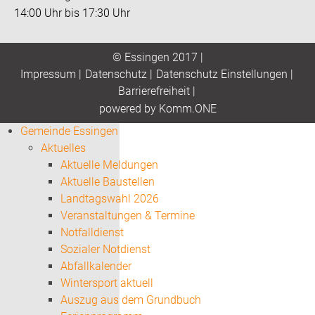
14:00 Uhr bis 17:30 Uhr
© Essingen 2017 |
Impressum
|
Datenschutz
|
Datenschutz Einstellungen
|
Barrierefreiheit
|
p
owered by
Komm.ONE
Gemeinde Essingen
Aktuelles
Aktuelle Meldungen
Aktuelle Baustellen
Landtagswahl 2026
Veranstaltungen & Termine
Notfalldienst
Sozialer Notdienst
Abfallkalender
Wintersport aktuell
Auszug aus dem Grundbuch