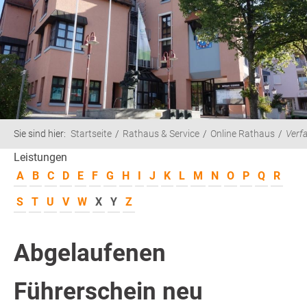
Sie sind hier:
Startseite
Rathaus & Service
Online Rathaus
Verf
Leistungen
A
B
C
D
E
F
G
H
I
J
K
L
M
N
O
P
Q
R
S
T
U
V
W
X
Y
Z
Abgelaufenen
Führerschein neu