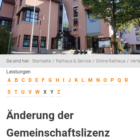
Sie sind hier:
Startseite
Rathaus & Service
Online Rathaus
Verf
Leistungen
A
B
C
D
E
F
G
H
I
J
K
L
M
N
O
P
Q
R
S
T
U
V
W
X
Y
Z
Änderung der
Gemeinschaftslizenz