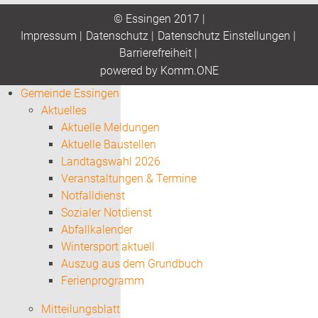
© Essingen 2017 |
Impressum
|
Datenschutz
|
Datenschutz Einstellungen
|
Barrierefreiheit
|
p
owered by
Komm.ONE
Gemeinde Essingen
Aktuelles
Aktuelle Meldungen
Aktuelle Baustellen
Landtagswahl 2026
Veranstaltungen & Termine
Notfalldienst
Sozialer Notdienst
Abfallkalender
Wintersport aktuell
Auszug aus dem Grundbuch
Ferienprogramm
Mitteilungsblatt