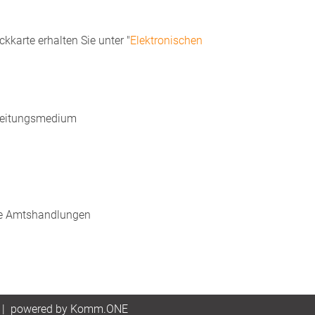
kkarte erhalten Sie unter "
Elektronischen
rbeitungsmedium
che Amtshandlungen
|
p
owered by
Komm.ONE