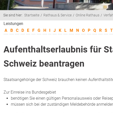
Sie sind hier:
Startseite
Rathaus & Service
Online Rathaus
Verfa
Leistungen
A
B
C
D
E
F
G
H
I
J
K
L
M
N
O
P
Q
R
S
T
Aufenthaltserlaubnis für S
Schweiz beantragen
Staatsangehörige der Schweiz brauchen keinen Aufenthaltstite
Zur Einreise ins Bundesgebiet
benötigen Sie einen gültigen Personalausweis oder Reise
müssen sich bei der zuständigen Meldebehörde anmelden