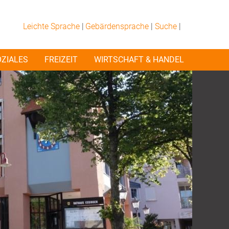
Leichte Sprache
|
Gebärdensprache
|
Suche
|
OZIALES
FREIZEIT
WIRTSCHAFT & HANDEL