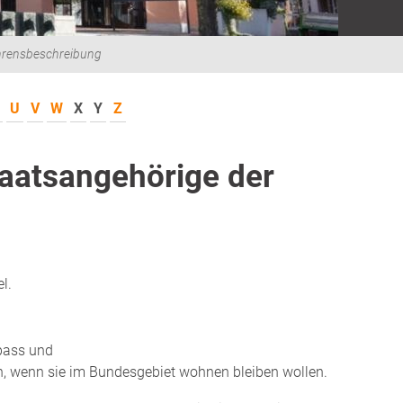
hrensbeschreibung
U
V
W
X
Y
Z
taatsangehörige der
l.
pass und
, wenn sie im Bundesgebiet wohnen bleiben wollen.