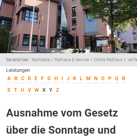
Sie sind hier:
Startseite
Rathaus & Service
Online Rathaus
Verf
Leistungen
A
B
C
D
E
F
G
H
I
J
K
L
M
N
O
P
Q
R
S
T
U
V
W
X
Y
Z
Ausnahme vom Gesetz
über die Sonntage und