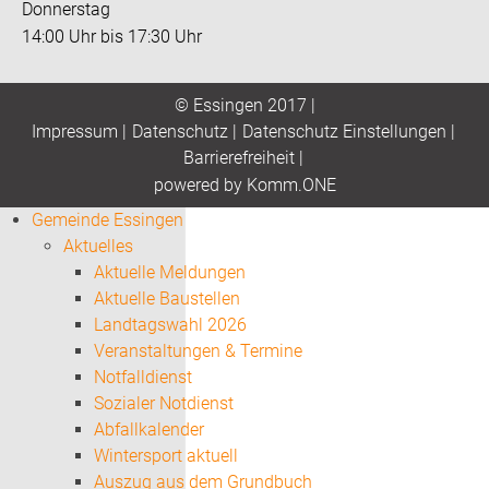
Donnerstag
14:00 Uhr bis 17:30 Uhr
© Essingen 2017 |
Impressum
|
Datenschutz
|
Datenschutz Einstellungen
|
Barrierefreiheit
|
p
owered by
Komm.ONE
Gemeinde Essingen
Aktuelles
Aktuelle Meldungen
Aktuelle Baustellen
Landtagswahl 2026
Veranstaltungen & Termine
Notfalldienst
Sozialer Notdienst
Abfallkalender
Wintersport aktuell
Auszug aus dem Grundbuch