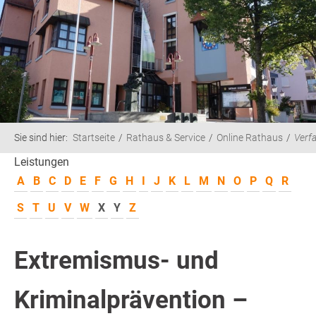
Sie sind hier:
Startseite
Rathaus & Service
Online Rathaus
Verf
Leistungen
A
B
C
D
E
F
G
H
I
J
K
L
M
N
O
P
Q
R
S
T
U
V
W
X
Y
Z
Extremismus- und
Kriminalprävention –