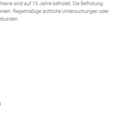
che
i
ne sind auf 15 Jahre befristet. Die Befristung
 werden. Regelmäßige ärztliche Untersuchungen oder
erbunden.
g