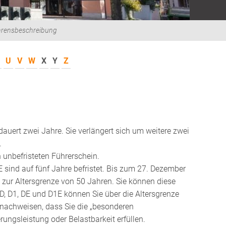
hrensbeschreibung
U
V
W
X
Y
Z
 dauert zwei Jahre.
Sie verlängert sich um weitere zwei
.
n unbefristeten Führerschein.
E sind auf fünf Jahre befristet. Bis zum 27. Dezember
 zur Altersgrenze von 50 Jahren. Sie können diese
D, D1, DE und D1E können Sie über die Altersgrenze
 nachweisen, dass Sie die „besonderen
rungsleistung oder Belastbarkeit erfüllen.