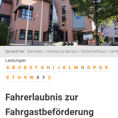
Sie sind hier:
Startseite
Rathaus & Service
Online Rathaus
Verf
Leistungen
A
B
C
D
E
F
G
H
I
J
K
L
M
N
O
P
Q
R
S
T
U
V
W
X
Y
Z
Fahrerlaubnis zur
Fahrgastbeförderung